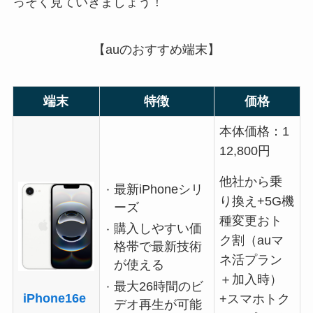
っそく見ていきましょう！
【auのおすすめ端末】
端末
特徴
価格
本体価格：1
12,800円
他社から乗
最新iPhoneシリ
り換え+5G機
ーズ
種変更おト
購入しやすい価
ク割（auマ
格帯で最新技術
ネ活プラン
が使える
＋加入時）
最大26時間のビ
iPhone16e
+スマホトク
デオ再生が可能