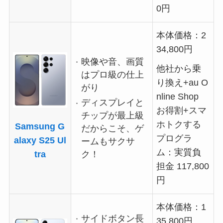
0円
本体価格：2
34,800円
映像や音、画質
他社から乗
はプロ級の仕上
り換え+au O
がり
nline Shop
ディスプレイと
お得割+スマ
チップが最上級
ホトクする
Samsung G
だからこそ、ゲ
プログラ
alaxy S25 Ul
ームもサクサ
ム：実質負
tra
ク！
担金 117,800
円
本体価格：1
サイドボタン長
35,800円