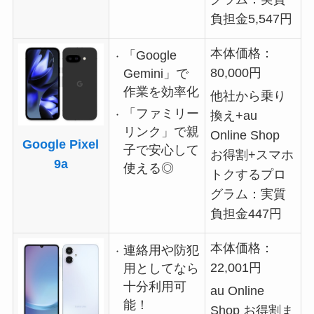
負担金5,547円
本体価格：
「Google
80,000円
Gemini」で
作業を効率化
他社から乗り
「ファミリー
換え+au
リンク」で親
Online Shop
Google Pixel
子で安心して
お得割+スマホ
9a
使える◎
トクするプロ
グラム：実質
負担金447円
本体価格：
連絡用や防犯
22,001円
用としてなら
十分利用可
au Online
能！
Shop お得割ま