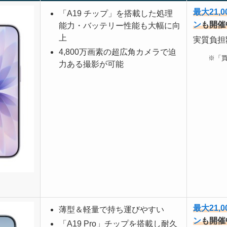
最大21,
「A19 チップ」を搭載した処理
ン
も開催
能力・バッテリー性能も大幅に向
上
実質負担額
4,800万画素の超広角カメラで迫
※「
力ある撮影が可能
最大21,
薄型＆軽量で持ち運びやすい
ン
も開催
「A19 Pro」チップを搭載し耐久