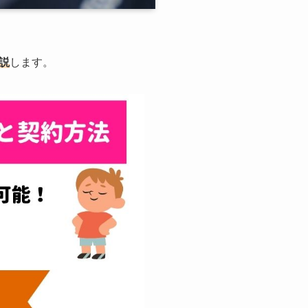
説
します。