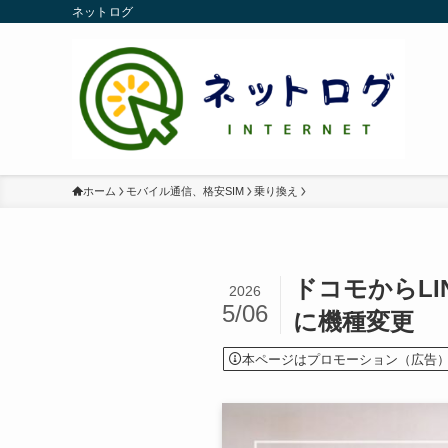
ネットログ
ホーム
モバイル通信、格安SIM
乗り換え
ドコモからL
2026
5/06
に機種変更
本ページはプロモーション（広告