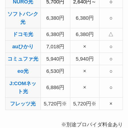
NURO光
5,700円
2,640円～
○
ソフトバンク
6,380円
6,380円
○
光
ドコモ光
6,380円
6,380円
△
auひかり
7,018円
×
○
コミュファ光
5,940円
5,940円
○
eo光
6,530円
×
○
J:COMネッ
6,886円
×
○
ト光
フレッツ光
5,720円※
5,720円※
×
※別途プロバイダ料金あり