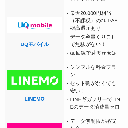
最大20,000円相当
（不課税）のau PAY
残高還元あり
データ容量くりこし
UQモバイル
で無駄がない！
au回線で速度が安定
シンプルな料金プラ
ン
セット割がなくても
安い！
LINEMO
LINEギガフリーでLIN
Eのデータ消費量ゼロ
データ無制限が格安