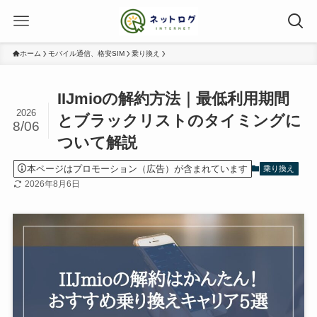
ホーム
モバイル通信、格安SIM
乗り換え
IIJmioの解約方法｜最低利用期間
2026
とブラックリストのタイミングに
8/06
ついて解説
本ページはプロモーション（広告）が含まれています
乗り換え
2026年8月6日