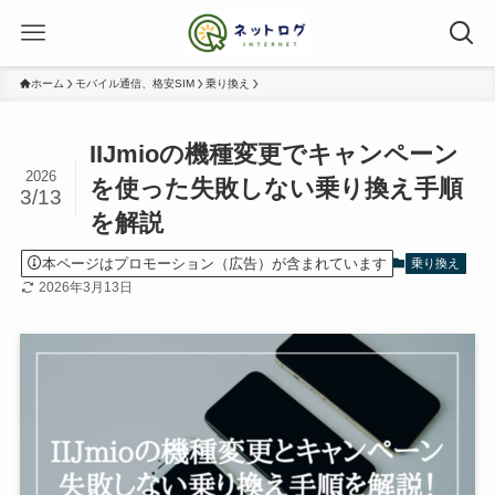
ホーム
モバイル通信、格安SIM
乗り換え
IIJmioの機種変更でキャンペーン
2026
を使った失敗しない乗り換え手順
3/13
を解説
本ページはプロモーション（広告）が含まれています
乗り換え
2026年3月13日