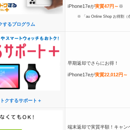
iPhone17eが
実質47円～
※
※ 「au Online Shop 
クするプログラム
早期返却でさらにお得！
iPhone17eが
実質22,012円～
トクするサポート＋
端末返却で実質半額！キャン