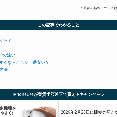
＊最新の情報について
この記事でわかること
いくら？
16eの違い
約購入するならどこが一番安い？
る方法
iPhone17eが実質半額以下で買えるキャンペーン
2026年2月26日に開始の新