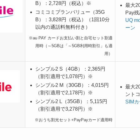
B）：2,728円（税込）※
最大2
コミコミプランバリュー（35G
Pay
B）：3,828円（税込）（1回10分
UQ m
以内の通話料無料付き）
ーン
※au PAY カードお支払い割と自宅セット割適
用時（～5GBは「～5GB利用時割引」も適
用）
シンプル2 S（4GB）：2,365円
（割引適用で1,078円）※
シンプル2 M（30GB）：4,015円
最大20
（割引適用で2,178円）※
ント
シンプル2 L（35GB）：5,115円
SIM
（割引適用で3,278円）※
※おうち割光セット+PayPayカード適用時