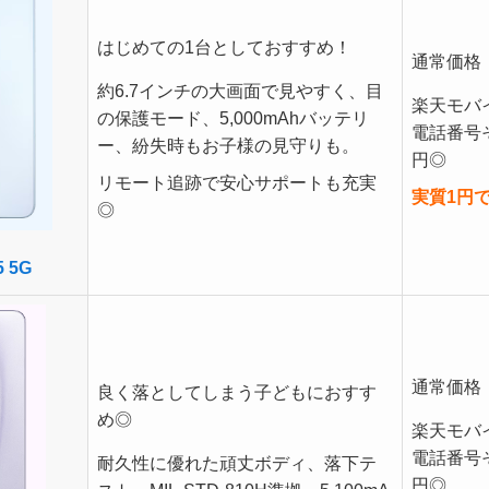
はじめての1台としておすすめ！
通常価格：
約6.7インチの大画面で見やすく、目
楽天モバ
の保護モード、5,000mAhバッテリ
電話番号そ
ー、紛失時もお子様の見守りも。
円◎
リモート追跡で安心サポートも充実
実質1円
◎
5 5G
通常価格：
良く落としてしまう子どもにおすす
め◎
楽天モバ
電話番号そ
耐久性に優れた頑丈ボディ、落下テ
円◎