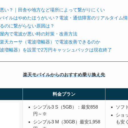
悪い？｜田舎や地方など場所によって繋がりにくい
バイルはやめたほうがいい？電波・通信障害のリアルタイム情
るのに繋がらない原因は？
屋内で電波が悪い時の対策・改善方法
楽天カーサ（電波増幅器）で電波改善できるのか
波増幅器）を設置で2万円キャッシュバックは現在終了
楽天モバイルからのおすすめ乗り換え先
料金プラン
シンプル3 S（5GB）：最安858
ソフ
円～※
ショ
シンプル3 M（30GB）最安1,958
も安