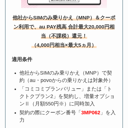
他社からSIMのみ乗りかえ（MNP）＆クーポ
ン利用で、au PAY残高 合計最大20,000円相
当（不課税）還元！
（4,000円相当×最大5ヵ月）
適用条件
他社からSIMのみ乗りかえ（MNP）で契
約（au・povoからの乗りかえは対象外）
「コミコミプランバリュー」または「ト
クトクプラン2」を契約し、増量オプショ
ンⅡ（月額550円※）に同時加入
契約の際にクーポン番号「
3MP062
」を入
力