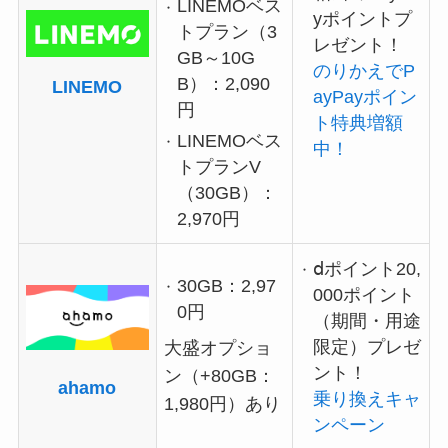
LINEMOベス
yポイントプ
トプラン（3
レゼント！
GB～10G
のりかえでP
B）：2,090
LINEMO
ayPayポイン
円
ト特典増額
LINEMOベス
中！
トプランV
（30GB）：
2,970円
ⅾポイント20,
30GB：2,97
000ポイント
0円
（期間・用途
限定）プレゼ
大盛オプショ
ント！
ン（+80GB：
ahamo
乗り換えキャ
1,980円）あり
ンペーン