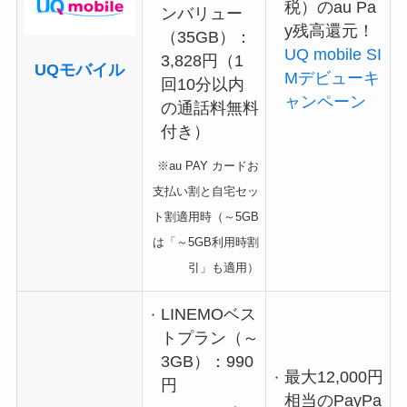
税）のau Pa
ンバリュー
y残高還元！
（35GB）：
UQ mobile SI
3,828円（1
UQモバイル
Mデビューキ
回10分以内
ャンペーン
の通話料無料
付き）
※au PAY カードお
支払い割と自宅セッ
ト割適用時（～5GB
は「～5GB利用時割
引」も適用）
LINEMOベス
トプラン（～
3GB）：990
最大12,000円
円
相当のPayPa