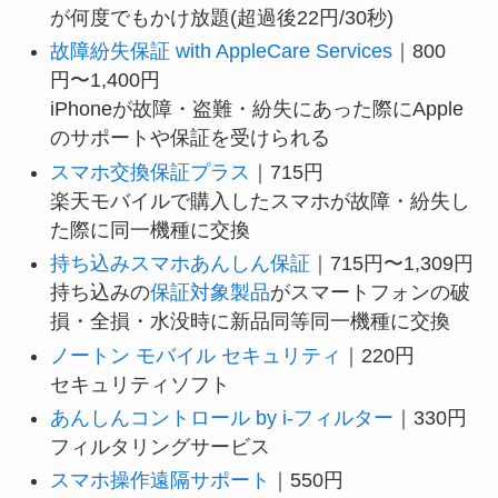
が何度でもかけ放題(超過後22円/30秒)
故障紛失保証 with AppleCare Services
｜800
円〜1,400円
iPhoneが故障・盗難・紛失にあった際にApple
のサポートや保証を受けられる
スマホ交換保証プラス
｜715円
楽天モバイルで購入したスマホが故障・紛失し
た際に同一機種に交換
持ち込みスマホあんしん保証
｜715円〜1,309円
持ち込みの
保証対象製品
がスマートフォンの破
損・全損・水没時に新品同等同一機種に交換
ノートン モバイル セキュリティ
｜220円
セキュリティソフト
あんしんコントロール by i-フィルター
｜330円
フィルタリングサービス
スマホ操作遠隔サポート
｜550円