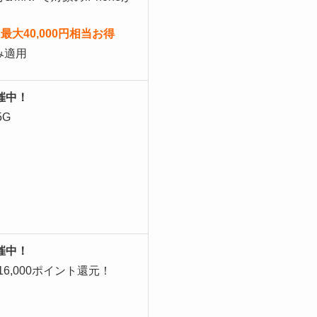
！
eなら最大40,000円相当お得
み適用
催中！
5G
催中！
16,000ポイント還元！