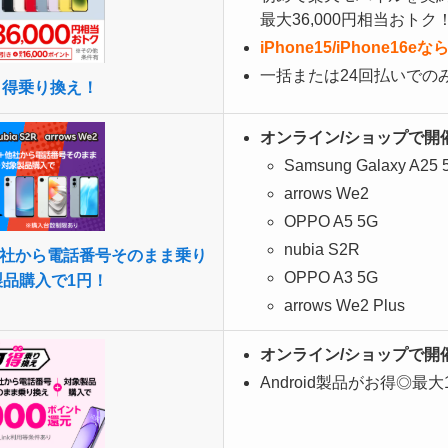
最大36,000円相当おトク
iPhone15/iPhone16
一括または24回払いでの
トク得乗り換え！
オンライン/ショップで開
Samsung Galaxy A25 
arrows We2
OPPO A5 5G
nubia S2R
社から電話番号そのまま乗り
OPPO A3 5G
品購入で1円！
arrows We2 Plus
オンライン/ショップで開
Android製品がお得◎最大