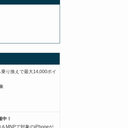
乗り換えで最大14,000ポイ
象
催中！
MNPで対象のiPhoneが