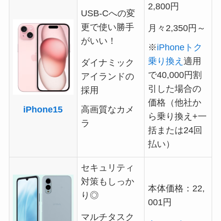
2,800円
USB-Cへの変
更で使い勝手
月々2,350円～
がいい！
※
iPhoneトク
乗り換え
適用
ダイナミック
で40,000円割
アイランドの
引した場合の
採用
価格（他社か
高画質なカメ
iPhone15
ら乗り換え+一
ラ
括または24回
払い）
セキュリティ
対策もしっか
本体価格：22,
り◎
001円
マルチタスク