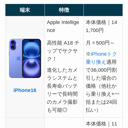
端末
特徴
Apple Intellige
本体価格｜14
nce
1,700円
高性能 A18 チ
月々500円～
ップでサクサ
※
iPhoneトク
ク！
乗り換え
適用
進化したカメ
で36,000円割
ラシステムと
引した場合の
長寿命バッテ
価格（他社か
iPhone16
リーで長時間
ら乗り換え+一
のカメラ撮影
括または24回
も可能◎
払い）
本体価格｜11