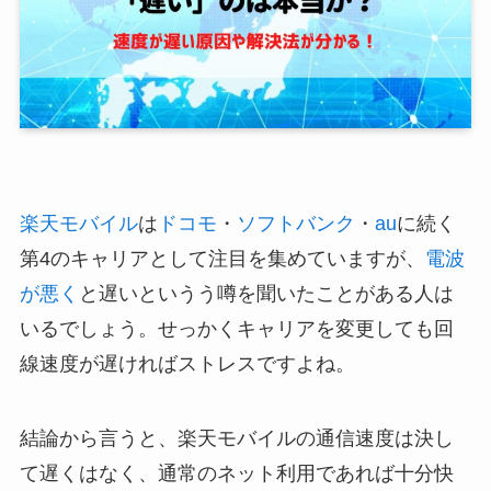
楽天モバイル
は
ドコモ
・
ソフトバンク
・
au
に続く
第4のキャリアとして注目を集めていますが、
電波
が悪く
と遅いというう噂を聞いたことがある人は
いるでしょう。せっかくキャリアを変更しても回
線速度が遅ければストレスですよね。
結論から言うと、楽天モバイルの通信速度は決し
て遅くはなく、通常のネット利用であれば十分快