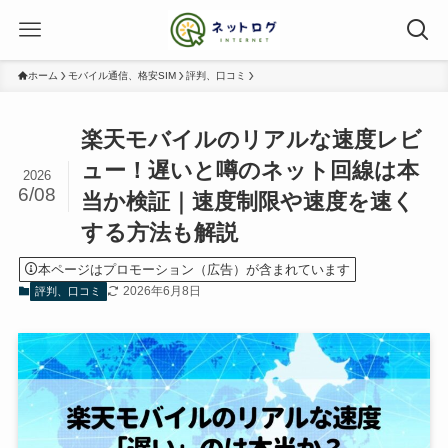
ホーム
モバイル通信、格安SIM
評判、口コミ
楽天モバイルのリアルな速度レビ
ュー！遅いと噂のネット回線は本
2026
6/08
当か検証｜速度制限や速度を速く
する方法も解説
本ページはプロモーション（広告）が含まれています
2026年6月8日
評判、口コミ