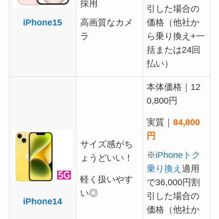
採用
引した場合の
高画質なカメ
価格（他社か
iPhone15
ラ
ら乗り換え+一
括または24回
払い）
本体価格｜12
0,800円
実質｜
84,800
円
サイズ感がち
※
iPhoneトク
ょうどいい！
乗り換え
適用
軽く扱いやす
で36,000円割
い◎
引した場合の
iPhone14
価格（他社か