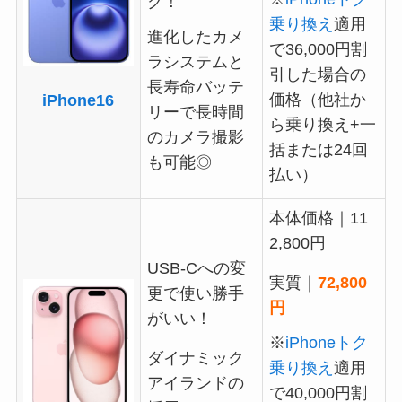
ク！
乗り換え
適用
進化したカメ
で36,000円割
ラシステムと
引した場合の
長寿命バッテ
価格（他社か
iPhone16
リーで長時間
ら乗り換え+一
のカメラ撮影
括または24回
も可能◎
払い）
本体価格｜11
2,800円
USB-Cへの変
実質｜
72,800
更で使い勝手
円
がいい！
※
iPhoneトク
ダイナミック
乗り換え
適用
アイランドの
で40,000円割