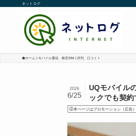
ネットログ
ホーム
モバイル通信、格安SIM
評判、口コミ
UQモバイル
2026
6/25
ックでも契約
本ページはプロモーション（広告