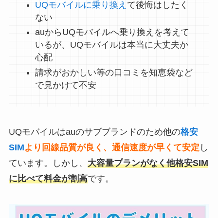
UQモバイルに乗り換え
て後悔はしたく
ない
auからUQモバイルへ乗り換えを考えて
いるが、UQモバイルは本当に大丈夫か
心配
請求がおかしい等の口コミを知恵袋など
で見かけて不安
UQモバイルはauのサブブランドのため他の
格安
SIM
より回線品質が良く、通信速度が早くて安定
し
ています。しかし、
大容量プランがなく
他格安SIM
に比べて料金が割高
です。