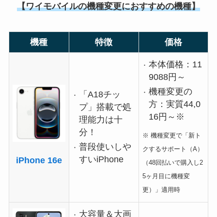
【ワイモバイルの機種変更におすすめの機種】
機種
特徴
価格
本体価格：11
9088円～
機種変更の
「A18チッ
方：実質44,0
プ」搭載で処
16円～※
理能力は十
分！
※ 機種変更で「新ト
普段使いしや
クするサポート（A）
すいiPhone
iPhone 16e
（48回払いで購入し2
5ヶ月目に機種変
更）」適用時
大容量＆大画