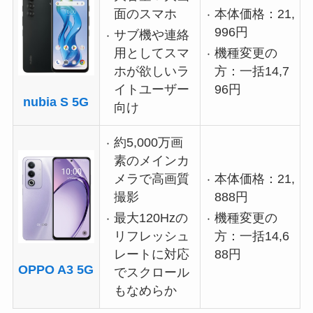
面のスマホ
本体価格：21,
996円
サブ機や連絡
用としてスマ
機種変更の
ホが欲しいラ
方：一括14,7
イトユーザー
96円
nubia S 5G
向け
約5,000万画
素のメインカ
メラで高画質
本体価格：21,
撮影
888円
最大120Hzの
機種変更の
リフレッシュ
方：一括14,6
レートに対応
88円
OPPO A3 5G
でスクロール
もなめらか