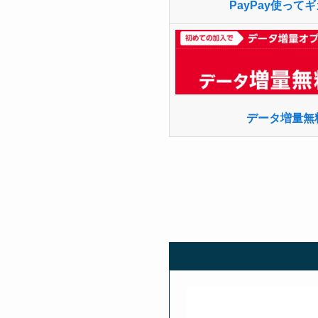
PayPay使っ
データ増量無