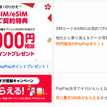
SIMカード/eSIMのみ契約で
他社から乗り換え＆データ増
00円相当のPayPayポイント
でPayPayポイントプレゼント！
PayPay決済でギガがもらえ
月に最大10GBがもらえる
ギ