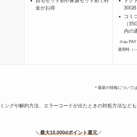
自宅セット割や家族セット割で料
トク
金がお得
30G
コミ
（35
内の
※au P
適用時（～
＊最新の情報について
タイミングや解約方法、エラーコードが出たときの対処方法など
＼
最大10,000dポイント還元
／