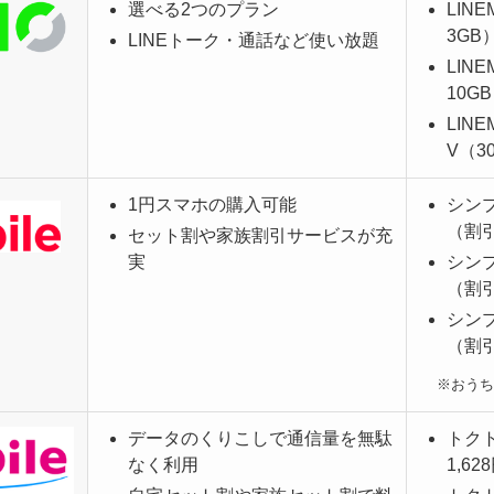
選べる2つのプラン
LIN
3GB
LINEトーク・通話など使い放題
LIN
10GB
LIN
V（3
1円スマホの購入可能
シンプ
（割引
セット割や家族割引サービスが充
実
シンプ
（割引
シンプ
（割引
※おうち
データのくりこしで通信量を無駄
トク
なく利用
1,62