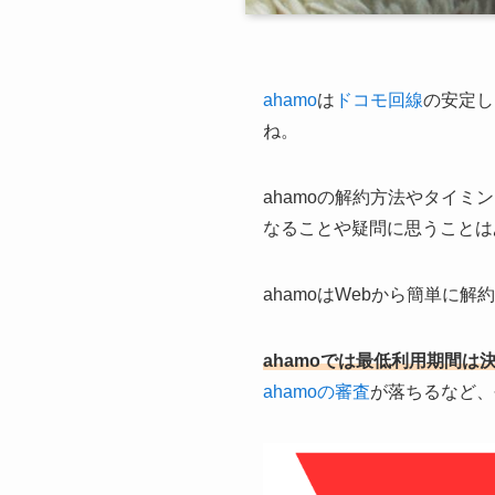
ahamo
は
ドコモ回線
の安定し
ね。
ahamoの解約方法やタイ
なることや疑問に思うことは
ahamoはWebから簡単
ahamoでは最低利用期間
ahamoの審査
が落ちるなど、