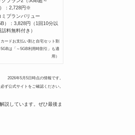
トクプラン2（5GB超～
B）：2,728円※
コミプランバリュー
GB）：3,828円（1回10分以
通話料無料付き）
AY カードお支払い割と自宅セット割
5GBは「～5GB利用時割引」も適
用）
2026年5月5日時点の情報です。
は必ず公式サイトをご確認ください。
も解説しています。ぜひ最後ま