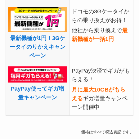
ドコモの3Gケータイか
らの乗り換えがお得！
他社から乗り換えで
最
最新機種が1円！3Gケ
新機種が一括1円
ータイのりかえキャン
ペーン
PayPay決済でギガがも
らえる！
PayPay使ってギガ増
月に最大10GBがもら
量キャンペーン
える
ギガ増量キャンペ
ーン開催中
価格はすべて税込表記です。