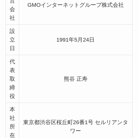
営
GMOインターネットグループ株式会社
会
社
設
立
1991年5月24日
日
代
表
取
熊谷 正寿
締
役
本
社
東京都渋谷区桜丘町26番1号 セルリアンタ
所
ワー
在