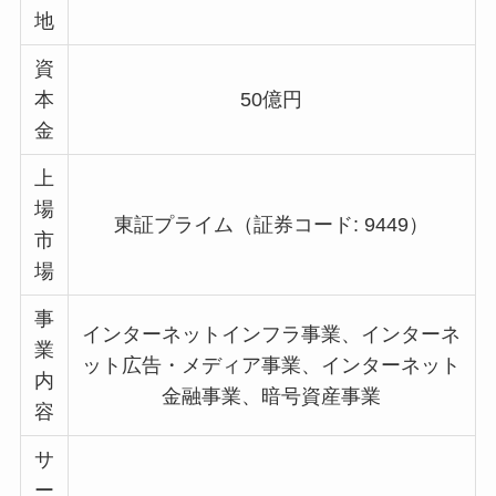
地
資
本
50億円
金
上
場
東証プライム（証券コード: 9449）
市
場
事
インターネットインフラ事業、インターネ
業
ット広告・メディア事業、インターネット
内
金融事業、暗号資産事業
容
サ
ー