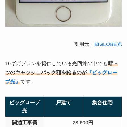
引用元：
BIGLOBE光
10ギガプランを提供している光回線の中でも
断ト
ツのキャッシュバック額を誇るのが
『ビッグロー
ブ光』
です。
ビッグローブ
戸建て
集合住宅
光
開通工事費
28,600円