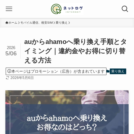
ホーム
モバイル通信、格安SIM
乗り換え
auからahamoへ乗り換え手順とタ
2026
イミング｜違約金やお得に切り替
5/06
える方法
本ページはプロモーション（広告）が含まれています
乗り換え
2026年5月6日