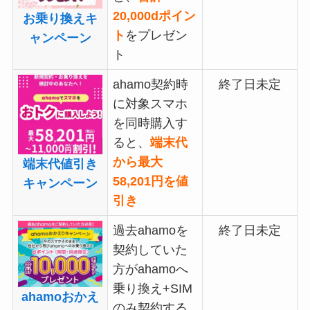
20,000dポイン
お乗り換えキ
ト
をプレゼン
ャンペーン
ト
ahamo契約時
終了日未定
に対象スマホ
を同時購入す
ると、
端末代
から最大
端末代値引き
58,201円を値
キャンペーン
引き
過去ahamoを
終了日未定
契約していた
方がahamoへ
乗り換え+SIM
ahamoおかえ
のみ契約する