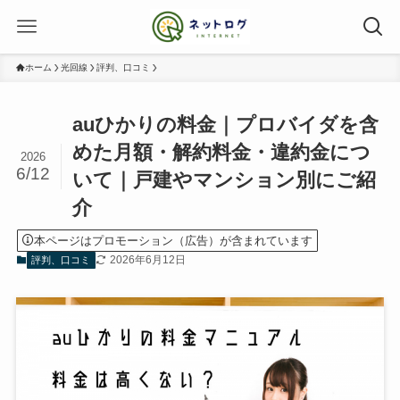
ホーム
光回線
評判、口コミ
auひかりの料金｜プロバイダを含
めた月額・解約料金・違約金につ
2026
6/12
いて｜戸建やマンション別にご紹
介
本ページはプロモーション（広告）が含まれています
2026年6月12日
評判、口コミ