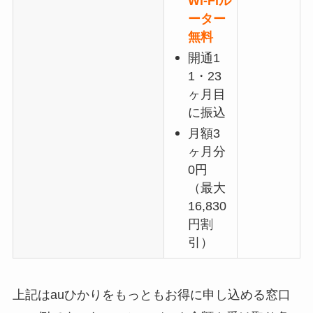
Wi-Fiル
ーター
無料
開通1
1・23
ヶ月目
に振込
月額3
ヶ月分
0円
（最大
16,830
円割
引）
上記はauひかりをもっともお得に申し込める窓口