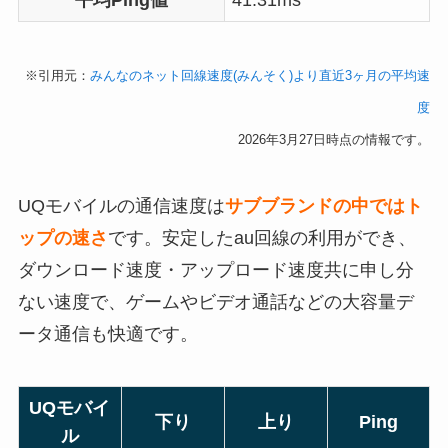
平均Ping値
41.31ms
※引用元：
みんなのネット回線速度(みんそく)より直近3ヶ月の平均速
度
2026年3月27日時点の情報です。
UQモバイルの通信速度は
サブブランドの中ではト
ップの速さ
です。安定したau回線の利用ができ、
ダウンロード速度・アップロード速度共に申し分
ない速度で、ゲームやビデオ通話などの大容量デ
ータ通信も快適です。
UQモバイ
下り
上り
Ping
ル