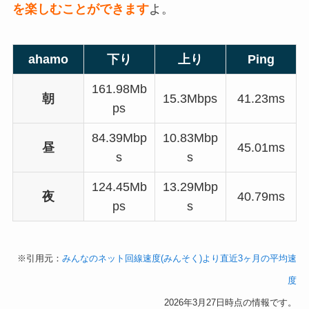
を楽しむことができます
よ。
ahamo
下り
上り
Ping
161.98Mb
朝
15.3Mbps
41.23ms
ps
84.39Mbp
10.83Mbp
昼
45.01ms
s
s
124.45Mb
13.29Mbp
夜
40.79ms
ps
s
※引用元：
みんなのネット回線速度(みんそく)より直近3ヶ月の平均速
度
2026年3月27日時点の情報です。