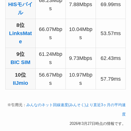
68.23Mbp
HISモバイ
7.88Mbps
69.99ms
s
ル
8位
66.07Mbp
10.04Mbp
LinksMat
53.57ms
s
s
e
9位
61.24Mbp
9.73Mbps
62.43ms
BIC SIM
s
10位
56.67Mbp
10.97Mbp
57.79ms
IIJmio
s
s
※引用元：
みんなのネット回線速度(みんそく)より直近3ヶ月の平均速
度
2026年3月27日時点の情報です。