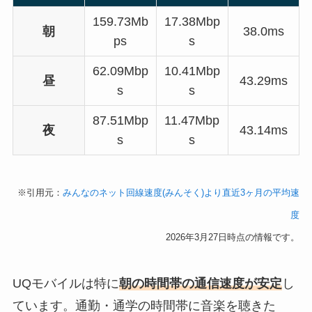
159.73Mb
17.38Mbp
朝
38.0ms
ps
s
62.09Mbp
10.41Mbp
昼
43.29ms
s
s
87.51Mbp
11.47Mbp
夜
43.14ms
s
s
※引用元：
みんなのネット回線速度(みんそく)より直近3ヶ月の平均速
度
2026年3月27日時点の情報です。
UQモバイルは特に
朝の時間帯の通信速度が安定
し
ています。通勤・通学の時間帯に音楽を聴きた