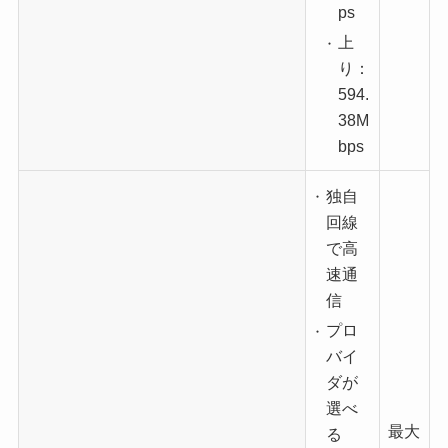
ps
上
り：
594.
38M
bps
独自
回線
で高
速通
信
プロ
バイ
ダが
選べ
最大
る