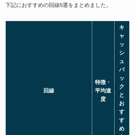
下記におすすめの回線5選をまとめました。
キ
ャ
ッ
シ
ュ
バ
ッ
特徴・
ク
回線
平均速
と
度
お
す
す
め