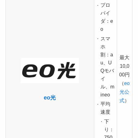
プロ
バイ
ダ：e
o
スマ
ホ
割：a
最大
u、U
10,0
Qモバ
00円
イ
（
eo
ル、m
光公
ineo
eo光
式
）
平均
速度
下
り：
750.