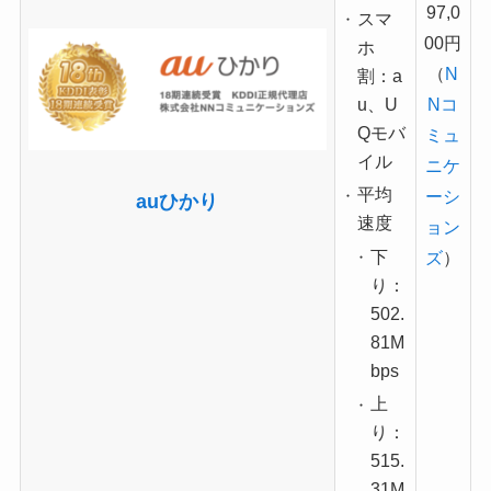
97,0
スマ
00円
ホ
（
N
割：a
u、U
Nコ
Qモバ
ミュ
イル
ニケ
平均
ーシ
auひかり
速度
ョン
下
ズ
）
り：
502.
81M
bps
上
り：
515.
31M