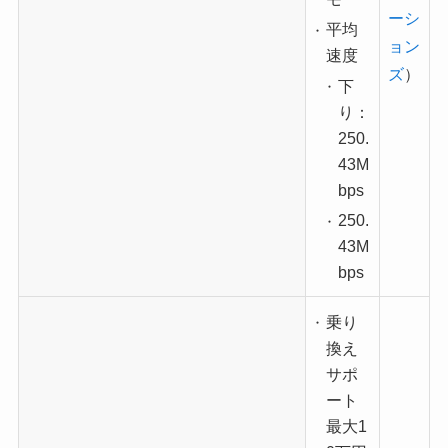
ーシ
平均
ョン
速度
ズ
）
下
り：
250.
43M
bps
250.
43M
bps
乗り
換え
サポ
ート
最大1