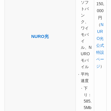
ソフ
150,
トバ
000
ン
円
ク、
（
N
ワイ
UR
モバ
NURO光
O光
イ
公式
ル、N
特設
URO
ペー
モバ
ジ
）
イル
平均
速度
下
り：
585.
5Mb