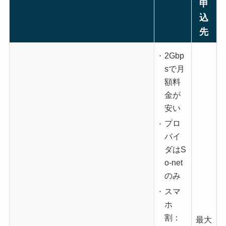
申
込
先
2Gbp
sで月
額料
金が
安い
プロ
バイ
ダはS
o-net
のみ
スマ
ホ
割：
最大