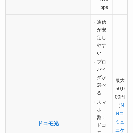
bps
通信
が安
定し
やす
い
プロ
バイ
ダが
最大
選べ
50,0
る
00円
スマ
（
N
ホ
Nコ
割：
ミュ
ドコモ光
ドコ
ニケ
モ