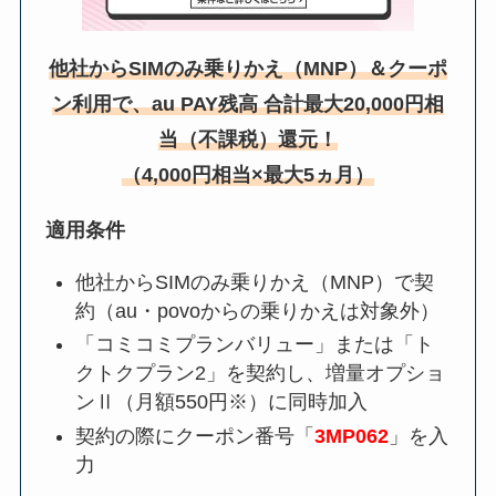
他社からSIMのみ乗りかえ（MNP）＆クーポ
ン利用で、au PAY残高 合計最大20,000円相
当（不課税）還元！
（4,000円相当×最大5ヵ月）
適用条件
他社からSIMのみ乗りかえ（MNP）で契
約（au・povoからの乗りかえは対象外）
「コミコミプランバリュー」または「ト
クトクプラン2」を契約し、増量オプショ
ンⅡ（月額550円※）に同時加入
契約の際にクーポン番号「
3MP062
」を入
力