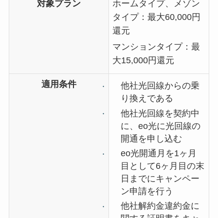
対象プラン
ホームタイプ、メゾン
タイプ：最大60,000円
還元
マンションタイプ：最
大15,000円還元
適用条件
他社光回線からの乗
り換えである
他社光回線を契約中
に、eo光に光回線の
開通を申し込む
eo光開通月を1ヶ月
目として6ヶ月目の末
日までにキャンペー
ン申請を行う
他社解約金違約金に