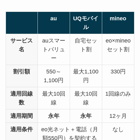
au
UQモバイ
mineo
ル
サービス
auスマー
自宅セッ
eo×mineo
名
トバリュ
ト割
セット割
ー
割引額
550～
最大1,100
330円
1,100円
円
適用回線
最大10回
最大10回
1回線のみ
数
線
線
適用期間
永年
永年
12ヶ月
適用条件
eo光ネット＋電話（月
なし
額550円）を契約する