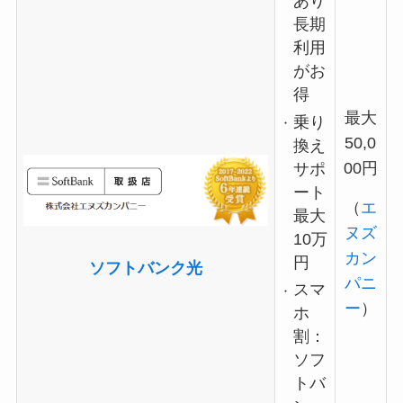
あり
長期
利用
がお
得
最大
乗り
50,0
換え
00円
サポ
ート
（
エ
最大
ヌズ
10万
カン
円
ソフトバンク光
パニ
スマ
ー
）
ホ
割：
ソフ
トバ