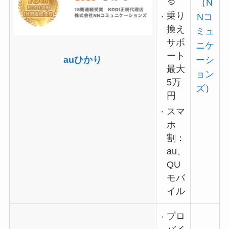
る
（
N
乗り
Nコ
換え
ミュ
サポ
ニケ
ート
ーシ
auひかり
最大
ョン
5万
ズ
）
円
スマ
ホ
割：
au、
QU
モバ
イル
プロ