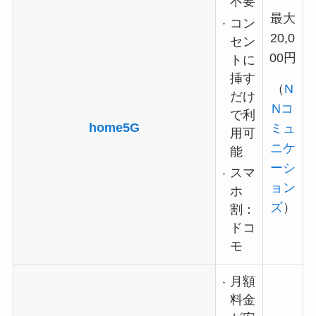
不要
最大
コン
20,0
セン
00円
トに
挿す
（
N
だけ
Nコ
で利
home5G
ミュ
用可
ニケ
能
ーシ
スマ
ョン
ホ
ズ
）
割：
ドコ
モ
月額
料金