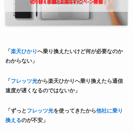
「
楽天ひかり
へ乗り換えたいけど何が必要なのか
わからない」
「
フレッツ光
から楽天ひかりへ乗り換えたら通信
速度が遅くなるのではないか」
「ずっと
フレッツ光
を使ってきたから
他社に乗り
換える
のが不安」