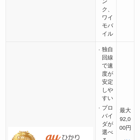
ン
ク、
ワイ
モバ
イル
独自
回線
で速
度が
安定
しや
すい
プロ
最大
バイ
92,0
ダが
00円
選べ