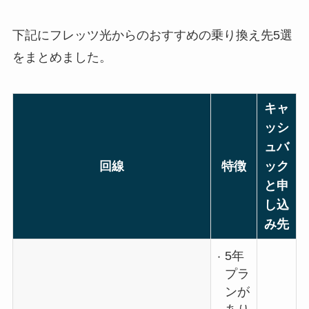
下記にフレッツ光からのおすすめの乗り換え先5選
をまとめました。
キャ
ッシ
ュバ
回線
特徴
ック
と申
し込
み先
5年
プラ
ンが