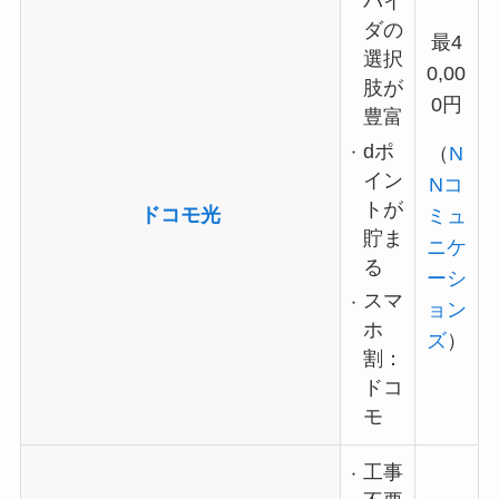
バイ
ダの
最4
選択
0,00
肢が
0円
豊富
dポ
（
N
イン
Nコ
トが
ドコモ光
ミュ
貯ま
ニケ
る
ーシ
スマ
ョン
ホ
ズ
）
割：
ドコ
モ
工事