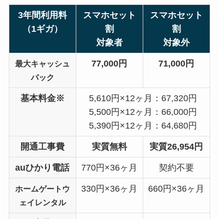
3年間利用料
スマホセット
スマホセット
（1ギガ）
割
割
対象者
対象外
77,000円
71,000円
最大キャッシュ
バック
基本料金※
5,610円×12ヶ月：67,320円
5,500円×12ヶ月：66,000円
5,390円×12ヶ月：64,680円
開通工事費
実質無料
実質26,954円
auひかり電話
770円×36ヶ月
契約不要
330円×36ヶ月
660円×36ヶ月
ホームゲートウ
ェイレンタル