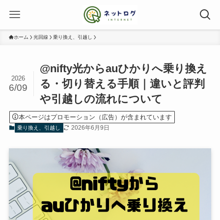
ホーム
光回線
乗り換え、引越し
@nifty光からauひかりへ乗り換え
2026
る・切り替える手順｜違いと評判
6/09
や引越しの流れについて
本ページはプロモーション（広告）が含まれています
2026年6月9日
乗り換え、引越し