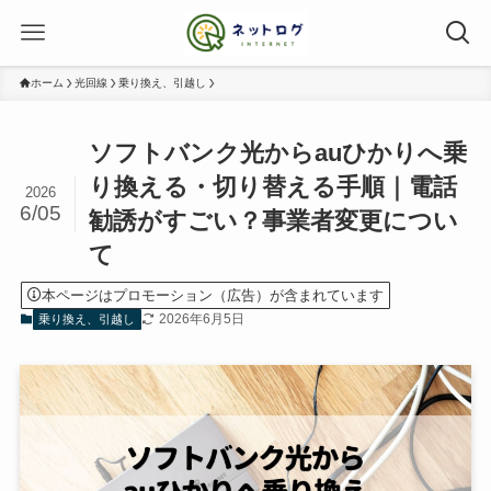
ホーム
光回線
乗り換え、引越し
ソフトバンク光からauひかりへ乗
り換える・切り替える手順｜電話
2026
6/05
勧誘がすごい？事業者変更につい
て
本ページはプロモーション（広告）が含まれています
2026年6月5日
乗り換え、引越し