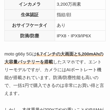
インカメラ
3,200万画素
生体認証
指紋/顔
おサイフケータイ
あり
防滴/防塵
IPX8・IPX9/IP6X
moto g66y 5Gは
6.7インチの大画面と5,200mAhの
大容量バッテリーを搭載
したスマホです。エント
リーモデルですが、カメラにはAIポートレート機
能が搭載されています。防滴/防塵性能も高いの
で、一括1円で購入できるのは非常にお買い得と言
えます。
しかし、本体重量が200gでやや重いことやRAMが