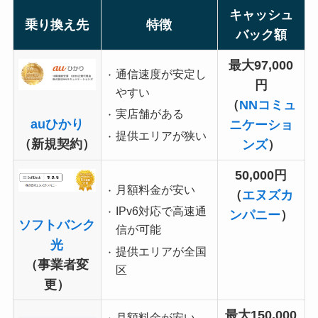
キャッシュ
乗り換え先
特徴
バック額
最大97,000
通信速度が安定し
円
やすい
（
NNコミュ
実店舗がある
auひかり
ニケーショ
提供エリアが狭い
（新規契約）
ンズ
）
50,000円
月額料金が安い
（
エヌズカ
IPv6対応で高速通
ンパニー
）
ソフトバンク
信が可能
光
提供エリアが全国
（事業者変
区
更）
最大150,000
月額料金が安い