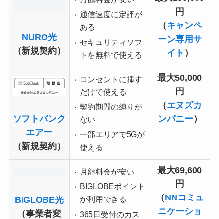
円
通信速度に定評が
（
キャンペ
ある
NURO光
ーン専用サ
セキュリティソフ
（新規契約）
イト
）
トを無料で使える
最大50,000
コンセントに挿す
円
だけで使える
（
エヌズカ
契約期間の縛りが
ンパニー
）
ソフトバンク
ない
エアー
一部エリアで5Gが
（新規契約）
使える
最大69,600
月額料金が安い
円
BIGLOBEポイント
（
NNコミュ
が利用できる
BIGLOBE光
ニケーショ
（事業者変
365日受付のカス