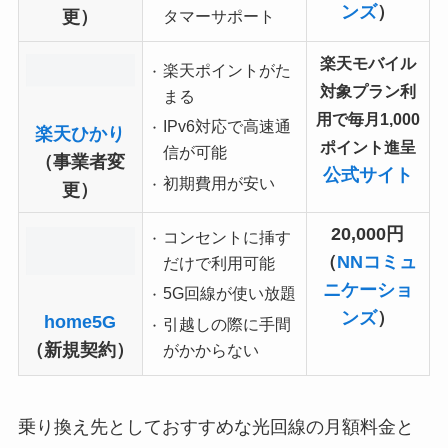
ンズ
）
更）
タマーサポート
楽天モバイル
楽天ポイントがた
対象プラン利
まる
用で
毎月1,000
IPv6対応で高速通
楽天ひかり
ポイント進呈
信が可能
（事業者変
公式サイト
初期費用が安い
更）
20,000円
コンセントに挿す
（
NNコミュ
だけで利用可能
ニケーショ
5G回線が使い放題
ンズ
）
home5G
引越しの際に手間
（新規契約）
がかからない
乗り換え先としておすすめな光回線の月額料金と