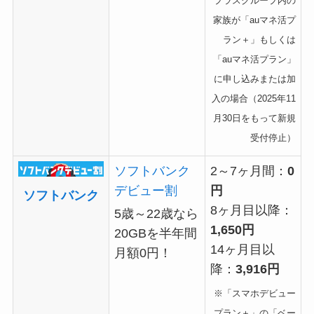
プラスグループ内の
家族が「auマネ活プ
ラン＋」もしくは
「auマネ活プラン」
に申し込みまたは加
入の場合（2025年11
月30日をもって新規
受付停止）
ソフトバンク
2～7ヶ月間：
0
デビュー割
円
ソフトバンク
8ヶ月目以降：
5歳～22歳なら
1,650円
20GBを半年間
14ヶ月目以
月額0円！
降：
3,916円
※「スマホデビュー
プラン＋」の「ベー