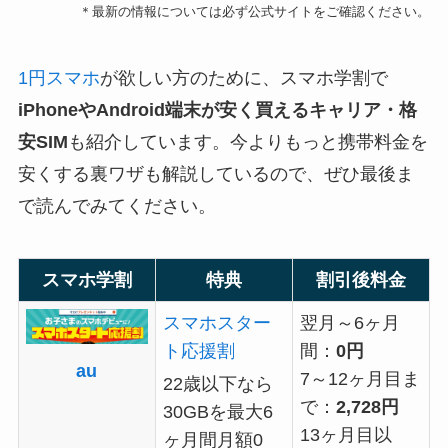
＊最新の情報については必ず公式サイトをご確認ください。
1円スマホ
が欲しい方のために、スマホ学割で
iPhoneやAndroid端末が安く買えるキャリア・格
安SIM
も紹介しています。今よりもっと携帯料金を
安くする裏ワザも解説しているので、ぜひ最後ま
で読んでみてください。
スマホ学割
特典
割引後料金
スマホスター
翌月～6ヶ月
ト応援割
間：
0円
au
7～12ヶ月目ま
22歳以下なら
で：
2,728円
30GBを最大6
13ヶ月目以
ヶ月間月額0