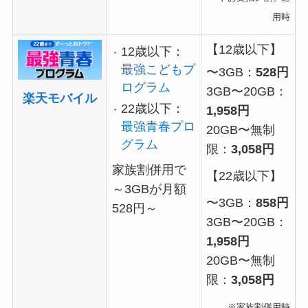
用時
【12歳以下】
12歳以下：
最強こどもプ
〜3GB：
528円
ログラム
3GB〜20GB：
楽天モバイル
22歳以下：
1,958円
最強青春プロ
20GB〜無制
グラム
限：
3,058円
家族割併用で
【22歳以下】
～3GBが月額
〜3GB：
858円
528円～
3GB〜20GB：
1,958円
20GB〜無制
限：
3,058円
※家族割併用時