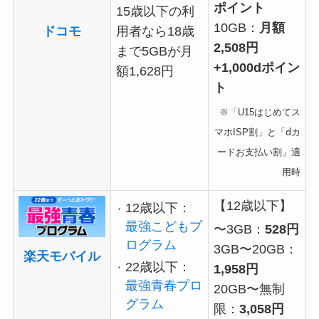
ポイント
15歳以下の利
10GB：
月額
ドコモ
用者なら18歳
2,508円
まで5GBが月
+1,000dポイン
額1,628円
ト
※「U15はじめてス
マホISP割」と「ⅾカ
ードお支払い割」適
用時
【12歳以下】
12歳以下：
最強こどもプ
〜3GB：
528円
ログラム
3GB〜20GB：
楽天モバイル
22歳以下：
1,958円
最強青春プロ
20GB〜無制
グラム
限：
3,058円