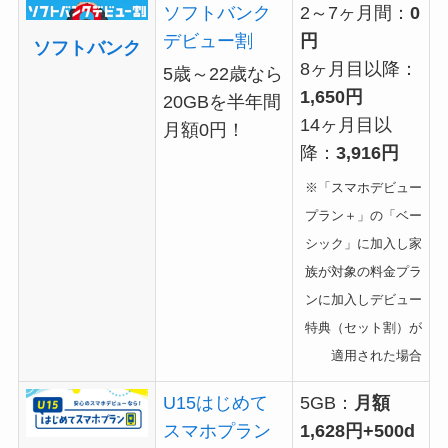
ソフトバンク
2～7ヶ月間：
0
デビュー割
円
ソフトバンク
8ヶ月目以降：
5歳～22歳なら
1,650円
20GBを半年間
14ヶ月目以
月額0円！
降：
3,916円
※「スマホデビュー
プラン＋」の「ベー
シック」に加入し家
族が対象の料金プラ
ンに加入しデビュー
特典（セット割）が
適用された場合
U15はじめて
5GB：
月額
スマホプラン
1,628円+500d