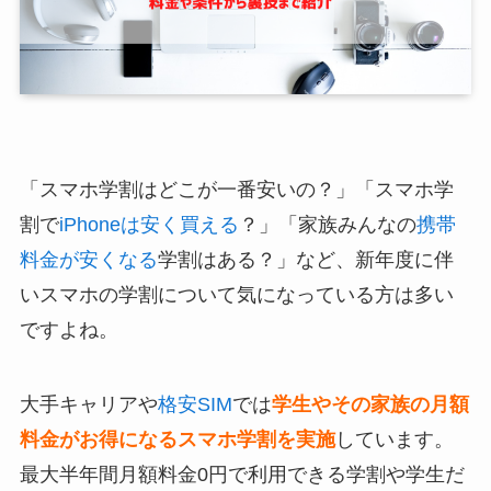
「スマホ学割はどこが一番安いの？」「スマホ学
割で
iPhoneは安く買える
？」「家族みんなの
携帯
料金が安くなる
学割はある？」など、新年度に伴
いスマホの学割について気になっている方は多い
ですよね。
大手キャリアや
格安SIM
では
学生やその家族の月額
料金がお得になるスマホ学割を実施
しています。
最大半年間月額料金0円で利用できる学割や学生だ