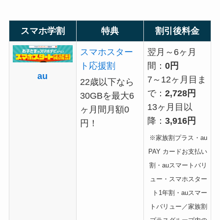
スマホ学割
特典
割引後料金
スマホスター
翌月～6ヶ月
ト応援割
間：
0円
au
7～12ヶ月目ま
22歳以下なら
で：
2,728円
30GBを最大6
13ヶ月目以
ヶ月間月額0
降：
3,916円
円！
※家族割プラス
・
au
PAY カードお支払い
割・auスマートバリ
ュー・スマホスター
ト1年割・
auスマー
トバリュー／家族割