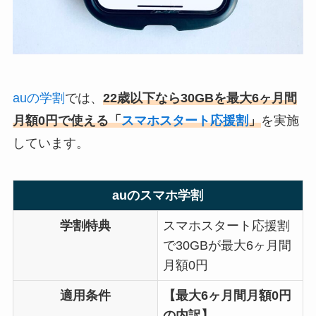
auの学割
では、
22歳以下なら30GBを最大6ヶ月間
月額0円で使える「
スマホスタート応援割
」
を実施
しています。
auのスマホ学割
学割特典
スマホスタート応援割
で30GBが最大6ヶ月間
月額0円
適用条件
【最大6ヶ月間月額0円
の内訳】